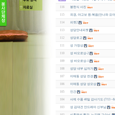
116
봉헌식 사진
115
외경, 야고보 원-복음(안나와 요아
114
피켓2
113
성당안내피켓
112
성당로고
111
성 가정상
110
성 바오로상-2
109
성 바오로상-1
108
성당 내부 십자가
107
이매동 성당 전경
106
이매동 성당 성모상
105
인간
104
사제 수품 40일 감사기도 (7/13 ~8/
103
성 김대건 안드레아 신부님
102
신흥영성 특강- 노길명 교수님.