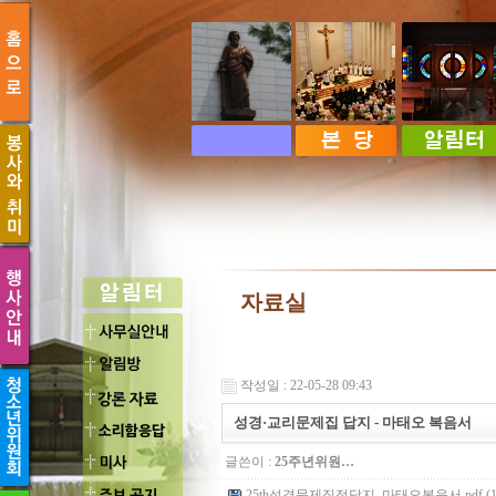
자료실
작성일 : 22-05-28 09:43
성경·교리문제집 답지 - 마태오 복음서
글쓴이 :
25주년위원…
25th성경문제집정답지_마태오복음서.pdf (1.